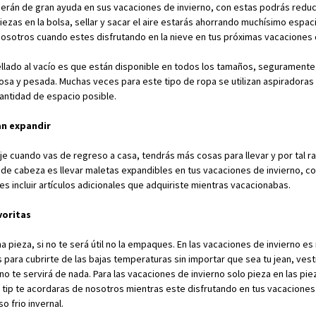
 serán de gran ayuda en sus vacaciones de invierno, con estas podrás reduc
ezas en la bolsa, sellar y sacar el aire estarás ahorrando muchísimo espac
nosotros cuando estes disfrutando en la nieve en tus próximas vacaciones 
ellado al vacío es que están disponible en todos los tamaños, segurament
osa y pesada. Muchas veces para este tipo de ropa se utilizan aspiradora
cantidad de espacio posible.
an expandir
je cuando vas de regreso a casa, tendrás más cosas para llevar y por tal r
 de cabeza es llevar maletas expandibles en tus vacaciones de invierno, con
es incluir artículos adicionales que adquiriste mientras vacacionabas.
voritas
a pieza, si no te será útil no la empaques. En las vacaciones de invierno e
para cubrirte de las bajas temperaturas sin importar que sea tu jean, vesti
o no te servirá de nada. Para las vacaciones de invierno solo pieza en las p
s tip te acordaras de nosotros mientras este disfrutando en tus vacacione
 frio invernal.