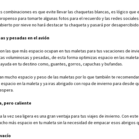
s combinaciones es que evite llevar las chaquetas blancas, es lógico que e
 propenso para tomarte algunas fotos para el recuerdo y las redes sociales
bierto por nieve no hará destacar tu chaqueta y pasará por desapercibido
sas y pesadas en el avión
on las que más espacio ocupan en tus maletas para tus vacaciones de invi
etas voluminosas y pesadas, de esta forma optimizas espacio en las maleta
yuda en tu destino como, guantes, gorros, capuchas y bufandas.
an mucho espacio y peso de las maletas por lo que también te recomenda
 espacio en la maleta y ya iras abrigado con ropa de invierno para desde 
 espera.
a, pero caliente
 a la vez sea ligera es una gran ventaja para tus viajes de invierno. Con est
ucho más espacio en tu maleta sin la necesidad de empacar esos abrigos q
 vacío