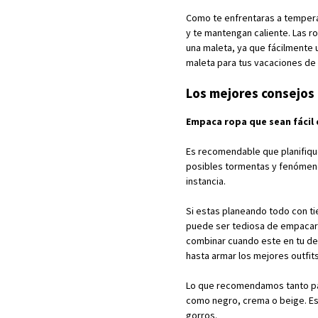
Como te enfrentaras a tempera
y te mantengan caliente. Las r
una maleta, ya que fácilmente 
maleta para tus vacaciones de 
Los mejores consejos 
Empaca ropa que sean fácil
Es recomendable que planifiques
posibles tormentas y fenómeno
instancia.
Si estas planeando todo con t
puede ser tediosa de empacar 
combinar cuando este en tu des
hasta armar los mejores outfits
Lo que recomendamos tanto pa
como negro, crema o beige. Est
gorros.