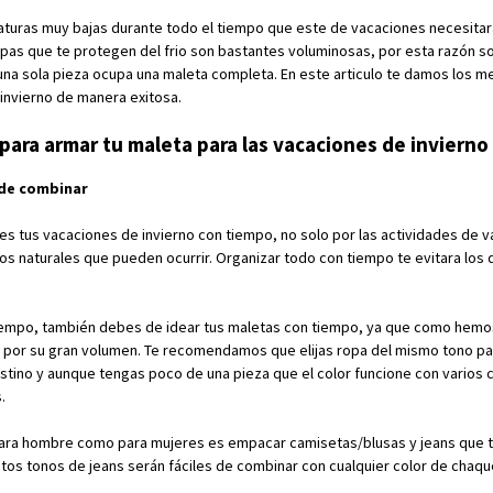
turas muy bajas durante todo el tiempo que este de vacaciones necesitara
opas que te protegen del frio son bastantes voluminosas, por esta razón so
una sola pieza ocupa una maleta completa. En este articulo te damos los me
invierno de manera exitosa.
para armar tu maleta para las vacaciones de invierno
 de combinar
 tus vacaciones de invierno con tiempo, no solo por las actividades de vas
s naturales que pueden ocurrir. Organizar todo con tiempo te evitara los 
iempo, también debes de idear tus maletas con tiempo, ya que como hemos 
por su gran volumen. Te recomendamos que elijas ropa del mismo tono par
tino y aunque tengas poco de una pieza que el color funcione con varios c
.
ra hombre como para mujeres es empacar camisetas/blusas y jeans que te
os tonos de jeans serán fáciles de combinar con cualquier color de chaqu