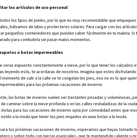
ltar los artículos de uso personal
ara todos los tipos de pieles, por lo que es muy recomendable que empaque
es, bálsamos de labio y protectores solares. Para cargar con tus artículo
izar pequeños contenedores que pueden caber fácilmente en tu maleta. Si t
eparado para combatirla sin pasar malos momentos.
 zapatos o botas impermeables
te veras expuesto constantemente a nieve, por lo que tener los calzados 
stas leyendo esto, te acordaras de nosotros. Imagina que estes disfrutand
l momento de salir a la calle se te congelan los pies, eso no es lo que qu
impermeables para tus próximas vacaciones de invierno.
, las botas de invierno suelen ser bastantes pesadas y voluminosas, per
de caminar sobre la nieve profunda o en las calles resbaladizas de la ciuda
s botas para tus vacaciones de invierno opta por comodidad antes que mod
 estén a la moda que tener tus pies mojados en unas botas a la moda.
 para tus próximas vacaciones de invierno, esperamos que hayas tomado 
 ligero y sobre todo con piezas esenciales, que te mantendrán caliente y p