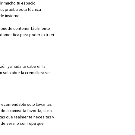
ir mucho tu espacio.
io, prueba esta técnica
de invierno.
e puede contener fácilmente
s domestica para poder extraer
azón ya nada te cabe en la
 solo abrir la cremallera se
s recomendable solo llevar las
do o camiseta favorita, si no
iezas que realmente necesitas y
s de verano con ropa que